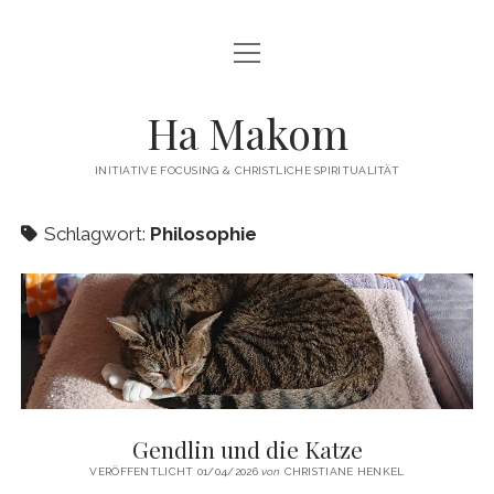
Menü
Menü
HAMAKOM
öffnen
öffnen
INITIATIVE
BEITRÄGE
Ha Makom
WER WIR SIND…
Menü
QUELLEN
öffnen
INITIATIVE FOCUSING & CHRISTLICHE SPIRITUALITÄT
FOCUSING
ÜBUNGEN / ANLEITUNGEN
Menü
KONTAKT
öffnen
Schlagwort:
Philosophie
TERMINE
IMPRESSUM
twitter
facebook
linkedin
PUBLIKATIONEN
DATENSCHUTZERKLÄRUNG
WEITERFÜHRENDE LITERATUR
LINKS
Gendlin und die Katze
VERÖFFENTLICHT 01/04/2026
von
CHRISTIANE HENKEL