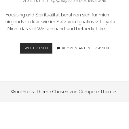
VERÖFFENTLICHT 03/09/2019
von
ANDREAS ROSENWINK
Focusing und Spiritualität berühren sich für mich
nirgends so klar wie im Satz von Ignatius v. Loyola.:
„Nicht das viel Wissen nährt und befriedigt die…
VERSPÜREN
WEITERLESEN
KOMMENTAR HINTERLASSEN
UND
VERKOSTEN
DER
DINGE
VON
INNEN
WordPress-Theme Chosen
von Compete Themes.