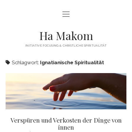
Menü
Menü
HAMAKOM
öffnen
öffnen
INITIATIVE
BEITRÄGE
Ha Makom
WER WIR SIND…
Menü
QUELLEN
öffnen
INITIATIVE FOCUSING & CHRISTLICHE SPIRITUALITÄT
FOCUSING
ÜBUNGEN / ANLEITUNGEN
Menü
KONTAKT
öffnen
Schlagwort:
Ignatianische Spiritualität
TERMINE
IMPRESSUM
twitter
facebook
linkedin
PUBLIKATIONEN
DATENSCHUTZERKLÄRUNG
WEITERFÜHRENDE LITERATUR
LINKS
Verspüren und Verkosten der Dinge von
innen