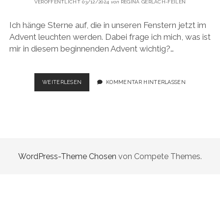
VERÖFFENTLICHT 03/12/2024
von
REGINA GERLACH-FEILEN
Ich hänge Sterne auf, die in unseren Fenstern jetzt im
Advent leuchten werden. Dabei frage ich mich, was ist
mir in diesem beginnenden Advent wichtig?…
„FÜRCHTET
WEITERLESEN
KOMMENTAR HINTERLASSEN
EUCH
NICHT!
SIEHE,
ICH
VERKÜNDIGE
EUCH
GROSSE F
WordPress-Theme Chosen
von Compete Themes.
REUDE.“