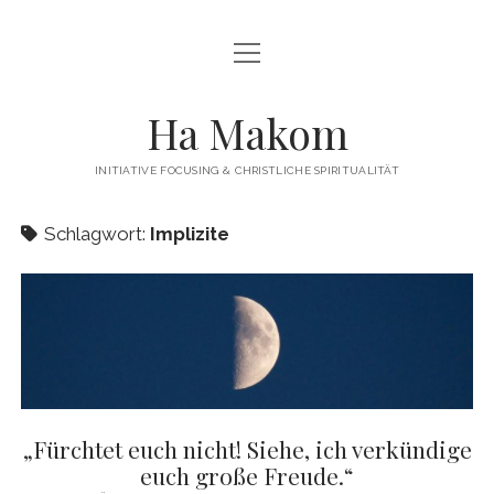
Menü
Menü
HAMAKOM
öffnen
öffnen
INITIATIVE
BEITRÄGE
Ha Makom
WER WIR SIND…
Menü
QUELLEN
öffnen
INITIATIVE FOCUSING & CHRISTLICHE SPIRITUALITÄT
FOCUSING
ÜBUNGEN / ANLEITUNGEN
Menü
KONTAKT
öffnen
Schlagwort:
Implizite
TERMINE
IMPRESSUM
twitter
facebook
linkedin
PUBLIKATIONEN
DATENSCHUTZERKLÄRUNG
WEITERFÜHRENDE LITERATUR
LINKS
„Fürchtet euch nicht! Siehe, ich verkündige
euch große Freude.“