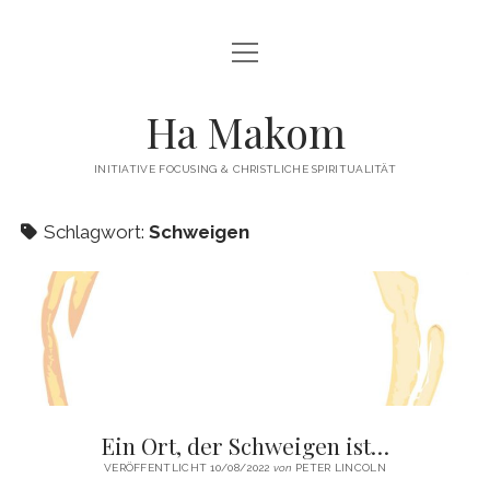
Menü
Menü
HAMAKOM
öffnen
öffnen
INITIATIVE
BEITRÄGE
Ha Makom
WER WIR SIND…
Menü
QUELLEN
öffnen
INITIATIVE FOCUSING & CHRISTLICHE SPIRITUALITÄT
FOCUSING
ÜBUNGEN / ANLEITUNGEN
Menü
KONTAKT
öffnen
Schlagwort:
Schweigen
TERMINE
IMPRESSUM
twitter
facebook
linkedin
PUBLIKATIONEN
DATENSCHUTZERKLÄRUNG
WEITERFÜHRENDE LITERATUR
LINKS
Ein Ort, der Schweigen ist…
VERÖFFENTLICHT 10/08/2022
von
PETER LINCOLN