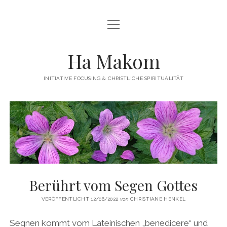
Menü
Menü
HAMAKOM
öffnen
öffnen
INITIATIVE
BEITRÄGE
Ha Makom
WER WIR SIND…
Menü
QUELLEN
öffnen
INITIATIVE FOCUSING & CHRISTLICHE SPIRITUALITÄT
FOCUSING
ÜBUNGEN / ANLEITUNGEN
Menü
KONTAKT
öffnen
TERMINE
IMPRESSUM
twitter
facebook
linkedin
PUBLIKATIONEN
DATENSCHUTZERKLÄRUNG
WEITERFÜHRENDE LITERATUR
LINKS
Berührt vom Segen Gottes
VERÖFFENTLICHT 12/06/2022
von
CHRISTIANE HENKEL
Segnen kommt vom Lateinischen „benedicere“ und