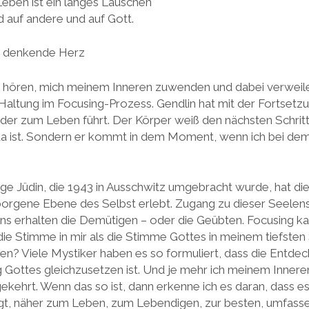
Leben ist ein langes Lauschen
d auf andere und auf Gott.
as denkende Herz
e hören, mich meinem Inneren zuwenden und dabei verweil
 Haltung im Focusing-Prozess. Gendlin hat mit der Fortset
der zum Leben führt. Der Körper weiß den nächsten Schritt
da ist. Sondern er kommt in dem Moment, wenn ich bei dem
nge Jüdin, die 1943 in Ausschwitz umgebracht wurde, hat di
rborgene Ebene des Selbst erlebt. Zugang zu dieser Seelens
ins erhalten die Demütigen – oder die Geübten. Focusing 
die Stimme in mir als die Stimme Gottes in meinem tiefsten 
n? Viele Mystiker haben es so formuliert, dass die Entde
Gottes gleichzusetzen ist. Und je mehr ich meinem Inneren
ekehrt. Wenn das so ist, dann erkenne ich es daran, dass es
ngt, näher zum Leben, zum Lebendigen, zur besten, umfass