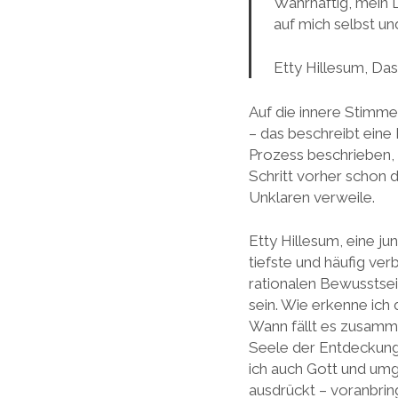
Wahrhaftig, mein 
auf mich selbst un
Etty Hillesum, D
Auf die innere Stimm
– das beschreibt eine
Prozess beschrieben, 
Schritt vorher schon 
Unklaren verweile.
Etty Hillesum, eine ju
tiefste und häufig ve
rationalen Bewusstse
sein. Wie erkenne ich 
Wann fällt es zusamme
Seele der Entdeckung 
ich auch Gott und umg
ausdrückt – voranbri