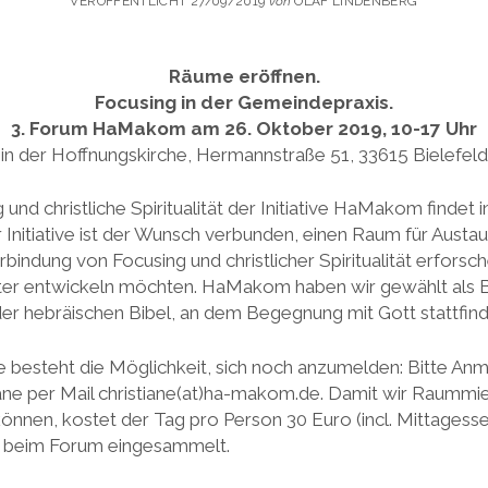
VERÖFFENTLICHT 27/09/2019
von
OLAF LINDENBERG
Räume eröffnen.
Focusing in der Gemeindepraxis.
3. Forum HaMakom am 26. Oktober 2019, 10-17 Uhr
in der Hoffnungskirche, Hermannstraße 51, 33615 Bielefeld
und christliche Spiritualität der Initiative HaMakom findet i
er Initiative ist der Wunsch verbunden, einen Raum für Aus
rbindung von Focusing und christlicher Spiritualität erforsc
ter entwickeln möchten. HaMakom haben wir gewählt als 
er hebräischen Bibel, an dem Begegnung mit Gott stattfin
 besteht die Möglichkeit, sich noch anzumelden: Bitte An
ane per Mail christiane(at)ha-makom.de. Damit wir Raummi
nnen, kostet der Tag pro Person 30 Euro (incl. Mittagesse
d beim Forum eingesammelt.