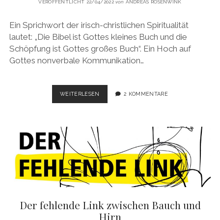
VERÖFFENTLICHT 22/04/2022
von
ANDREAS ROSENWINK
Ein Sprichwort der irisch-christlichen Spiritualität
lautet: „Die Bibel ist Gottes kleines Buch und die
Schöpfung ist Gottes großes Buch“. Ein Hoch auf
Gottes nonverbale Kommunikation…
EIN
WEITERLESEN
2 KOMMENTARE
HOCH
AUF
GOTTES
NONVERBALE
KOMMUNIKATION
IN
DER
NATUR
Der fehlende Link zwischen Bauch und
Hirn