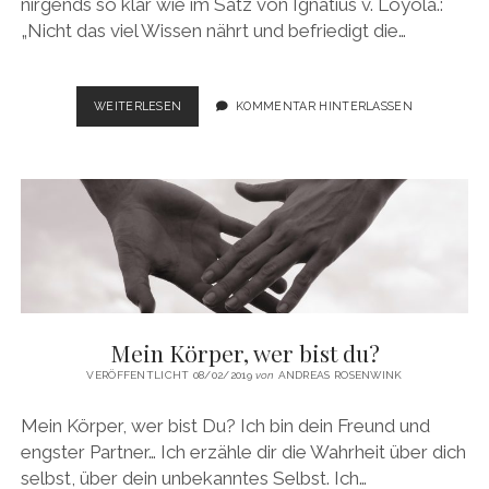
nirgends so klar wie im Satz von Ignatius v. Loyola.:
„Nicht das viel Wissen nährt und befriedigt die…
VERSPÜREN
WEITERLESEN
KOMMENTAR HINTERLASSEN
UND
VERKOSTEN
DER
DINGE
VON
INNEN
Mein Körper, wer bist du?
VERÖFFENTLICHT 08/02/2019
von
ANDREAS ROSENWINK
Mein Körper, wer bist Du? Ich bin dein Freund und
engster Partner… Ich erzähle dir die Wahrheit über dich
selbst, über dein unbekanntes Selbst. Ich…