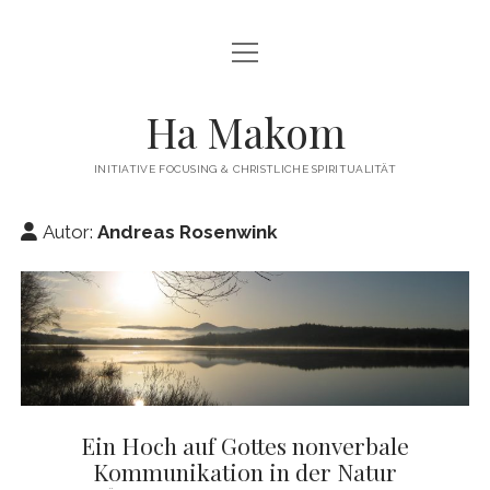
Menü
Menü
HAMAKOM
öffnen
öffnen
INITIATIVE
BEITRÄGE
Ha Makom
WER WIR SIND…
Menü
QUELLEN
öffnen
INITIATIVE FOCUSING & CHRISTLICHE SPIRITUALITÄT
FOCUSING
ÜBUNGEN / ANLEITUNGEN
Menü
KONTAKT
öffnen
Autor:
Andreas Rosenwink
TERMINE
IMPRESSUM
twitter
facebook
linkedin
PUBLIKATIONEN
DATENSCHUTZERKLÄRUNG
WEITERFÜHRENDE LITERATUR
LINKS
Ein Hoch auf Gottes nonverbale
Kommunikation in der Natur