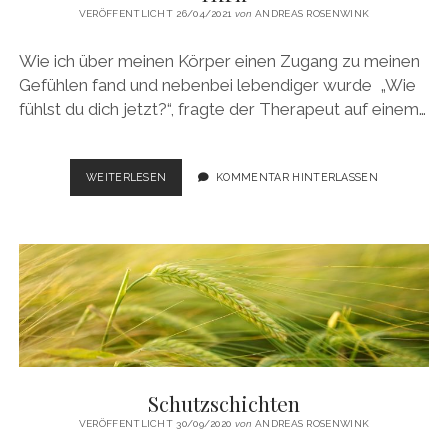
VERÖFFENTLICHT 26/04/2021
von
ANDREAS ROSENWINK
Wie ich über meinen Körper einen Zugang zu meinen
Gefühlen fand und nebenbei lebendiger wurde „Wie
fühlst du dich jetzt?“, fragte der Therapeut auf einem…
DER
WEITERLESEN
KOMMENTAR HINTERLASSEN
FEHLENDE
LINK
ZWISCHEN
BAUCH
UND
HIRN
Schutzschichten
VERÖFFENTLICHT 30/09/2020
von
ANDREAS ROSENWINK