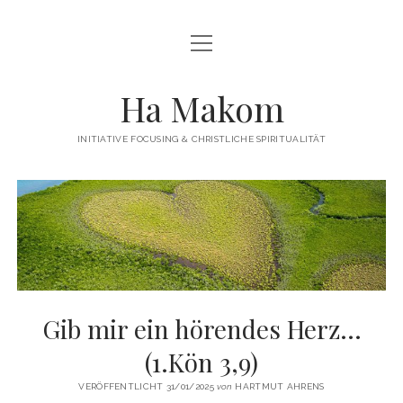
Menü
Menü
HAMAKOM
öffnen
öffnen
INITIATIVE
BEITRÄGE
Ha Makom
WER WIR SIND…
Menü
QUELLEN
öffnen
INITIATIVE FOCUSING & CHRISTLICHE SPIRITUALITÄT
FOCUSING
ÜBUNGEN / ANLEITUNGEN
Menü
KONTAKT
öffnen
TERMINE
IMPRESSUM
twitter
facebook
linkedin
PUBLIKATIONEN
DATENSCHUTZERKLÄRUNG
WEITERFÜHRENDE LITERATUR
LINKS
Gib mir ein hörendes Herz…
(1.Kön 3,9)
VERÖFFENTLICHT 31/01/2025
von
HARTMUT AHRENS