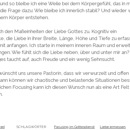
nd so bleibe ich eine Weile bei dem Körpergefühl, das in mi
e Frage dazu: Wie bleibe ich innerlich stabil? Und wieder w
nem Körper entstehen.
 den Maßeinheiten der Liebe Gottes zu. Kognitiv ein
 die Liebe in ihrer Breite, Länge, Höhe und Tiefe zu erfa
mit anfangen. Ich starte in meinem inneren Raum und erweite
gen. Wie fühlt sich die Liebe neben, über und unter mir an
ges taucht auf, auch Freude und ein wenig Sehnsucht.
ünscht uns unsere Pastorin, dass wir verwurzelt und offen 
dann können wir chaotische und belastende Situationen bes
chen Focusing kann ich diesen Wunsch nun als eine Art Felt
n.
zed
SCHLAGWÖRTER:
Focusing im Gottesdienst
Liebe ermessen