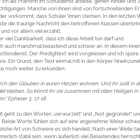
r ich als Pfarrerin im Schuldienst arbeite, gehen Kinder und 
chtigungen. Manche von ihnen sind von fortschreitenden E
der vorkommt, dass Schüler*innen sterben. In den letzten
te die traurige Nachricht den betroffenen Klassen überbrin
und vor allem viel erzählt.
r viel Dankbarkeit, dass ich diese Arbeit tun darf und
 sich auch manchmal belastend und schwer an. In diesem inn
ttesdienst. Der Predigttext wird vorgelesen und ich spür
öre. Ein Grund, den Text einmal mit in den Körper hineinzun
te noch weiter zu erkunden:
rch den Glauben in euren Herzen wohnen. Und ihr sollt in d
det bleiben. So könnt ihr sie zusammen mit allen Heiligen in 
n.“ Epheser 3, 17-18
geht zu den Worten „verwurzelt“ und „fest gegründet“ und 
 Beide Worte fühlen sich auf eine angenehme Weise schwer
lche Art von Schwere es sich handelt. Nach einer Weile tau
nerlich stabil sein, wenn äußerlich viel Belastendes herrscht