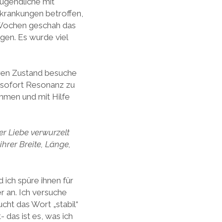
Jugendliche mit
rkrankungen betroffen,
 Wochen geschah das
gen. Es wurde viel
eren Zustand besuche
e sofort Resonanz zu
ehmen und mit Hilfe
er Liebe verwurzelt
ihrer Breite, Länge,
ich spüre ihnen für
 an. Ich versuche
cht das Wort „stabil“
- das ist es, was ich