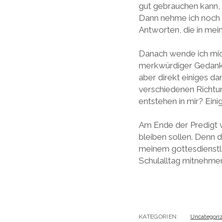
gut gebrauchen kann, u
Dann nehme ich noch di
Antworten, die in mei
Danach wende ich mich
merkwürdiger Gedanke,
aber direkt einiges da
verschiedenen Richtun
entstehen in mir? Eini
Am Ende der Predigt w
bleiben sollen. Denn 
meinem gottesdienstli
Schulalltag mitnehme
KATEGORIEN:
Uncategori