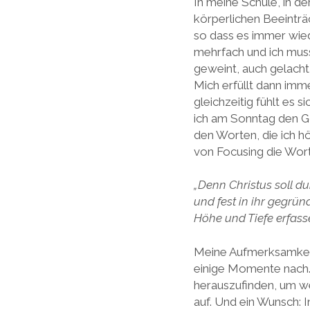
In meine Schule, in de
körperlichen Beeinträ
so dass es immer wie
mehrfach und ich muss
geweint, auch gelacht 
Mich erfüllt dann imme
gleichzeitig fühlt es
ich am Sonntag den Go
den Worten, die ich h
von Focusing die Wor
„Denn Christus soll du
und fest in ihr gegrün
Höhe und Tiefe erfasse
Meine Aufmerksamkeit 
einige Momente nach.
herauszufinden, um we
auf. Und ein Wunsch: In