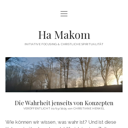
Menü
Menü
HAMAKOM
öffnen
öffnen
INITIATIVE
BEITRÄGE
Ha Makom
WER WIR SIND…
Menü
QUELLEN
öffnen
INITIATIVE FOCUSING & CHRISTLICHE SPIRITUALITÄT
FOCUSING
ÜBUNGEN / ANLEITUNGEN
Menü
KONTAKT
öffnen
Ha
TERMINE
IMPRESSUM
twitter
facebook
linkedin
Makom
PUBLIKATIONEN
DATENSCHUTZERKLÄRUNG
Beiträge
WEITERFÜHRENDE LITERATUR
LINKS
Die Wahrheit jenseits von Konzepten
VERÖFFENTLICHT 01/03/2025
von
CHRISTIANE HENKEL
Wie können wir wissen, was wahr ist? Und ist diese