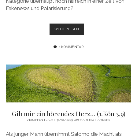
Kategorie überhaupt noch hilfreich in einer Zeit von
Fakenews und Polarisierung?
DIE
WEITERLESEN
WAHRHEIT
JENSEITS
VON
1 KOMMENTAR
KONZEPTEN
Gib mir ein hörendes Herz… (1.Kön 3,9)
VERÖFFENTLICHT 31/01/2025
von
HARTMUT AHRENS
Als junger Mann übernimmt Salomo die Macht als