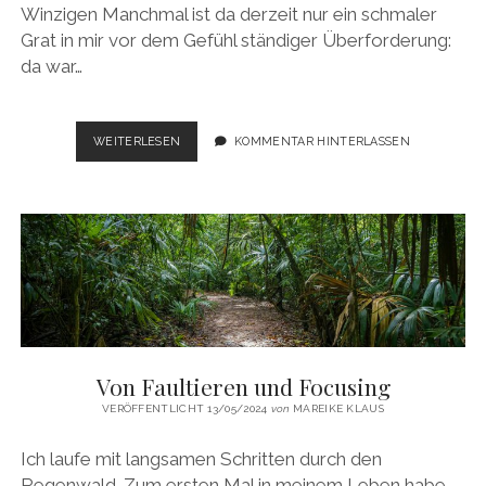
Winzigen Manchmal ist da derzeit nur ein schmaler
Grat in mir vor dem Gefühl ständiger Überforderung:
da war…
DIE
WEITERLESEN
KOMMENTAR HINTERLASSEN
WÜRDE
DES
WINZIGEN
Von Faultieren und Focusing
VERÖFFENTLICHT 13/05/2024
von
MAREIKE KLAUS
Ich laufe mit langsamen Schritten durch den
Regenwald. Zum ersten Mal in meinem Leben habe