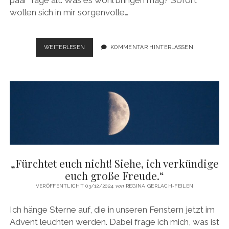
paar Tage alt. Was es wohl bringen mag? Sofort
wollen sich in mir sorgenvolle…
AM
WEITERLESEN
KOMMENTAR HINTERLASSEN
BEGINN
DES
NEUEN
JAHRES
2025
„Fürchtet euch nicht! Siehe, ich verkündige
euch große Freude.“
VERÖFFENTLICHT 03/12/2024
von
REGINA GERLACH-FEILEN
Ich hänge Sterne auf, die in unseren Fenstern jetzt im
Advent leuchten werden. Dabei frage ich mich, was ist