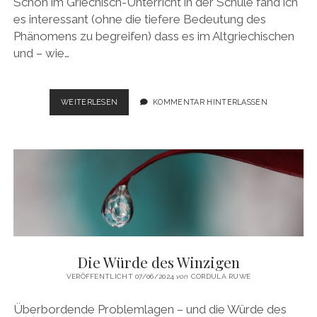
Schon im Griechisch-Unterricht in der Schule fand ich
es interessant (ohne die tiefere Bedeutung des
Phänomens zu begreifen) dass es im Altgriechischen
und – wie…
FOCUSING,
WEITERLESEN
KOMMENTAR HINTERLASSEN
DAS
MEDIUM
UND
ICH
Die Würde des Winzigen
VERÖFFENTLICHT 07/06/2024
von
CORDULA RUWE
Überbordende Problemlagen – und die Würde des