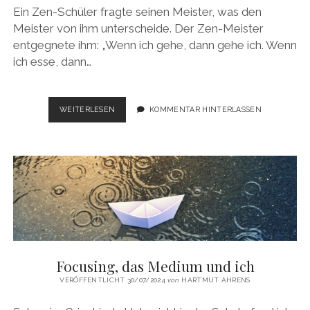
Ein Zen-Schüler fragte seinen Meister, was den
Meister von ihm unterscheide. Der Zen-Meister
entgegnete ihm: „Wenn ich gehe, dann gehe ich. Wenn
ich esse, dann…
VOM
WEITERLESEN
KOMMENTAR HINTERLASSEN
GRÜBELN,
GEDANKEN
BEOBACHTEN
UND
FOCUSING
Focusing, das Medium und ich
VERÖFFENTLICHT 30/07/2024
von
HARTMUT AHRENS