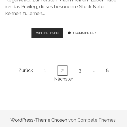
ich das Privileg, dieses besondere Stück Natur
kennen zu lernen.…
VON
WEITERLESEN
1 KOMMENTAR
FAULTIEREN
UND
FOCUSING
Seitennummerierung
Zurück
1
2
3
…
8
der
Nächster
Beiträge
WordPress-Theme Chosen
von Compete Themes.