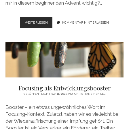
mir in diesem beginnenden Advent wichtig?…
„FÜRCHTET
WEITERLESEN
KOMMENTAR HINTERLASSEN
EUCH
NICHT!
SIEHE,
ICH
VERKÜNDIGE
EUCH
GROSSE F
REUDE.“
Focusing als Entwicklungsbooster
VERÖFFENTLICHT 04/11/2024
von
CHRISTIANE HENKEL
Booster – ein etwas ungewöhnliches Wort im
Focusing-Kontext. Zuletzt haben wir es vielleicht bei
der Wiederauffrischung einer Impfung gehört. Ein
Booster ist ein Verstärker, ein Förderer, ein Treiber,